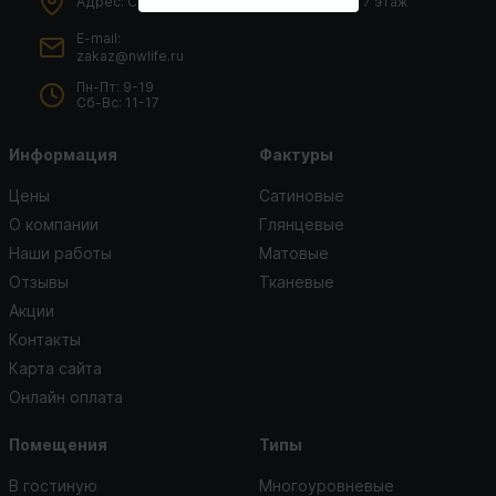
Адрес: Санкт-Петербург, ул. Шателена 9, 7 этаж
E-mail:
zakaz@nwlife.ru
Пн-Пт: 9-19
Сб-Вс: 11-17
Информация
Фактуры
Цены
Сатиновые
О компании
Глянцевые
Наши работы
Матовые
Отзывы
Тканевые
Акции
Контакты
Карта сайта
Онлайн оплата
Помещения
Типы
В гостиную
Многоуровневые