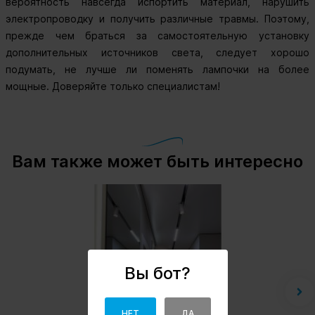
вероятность навсегда испортить материал, нарушить
электропроводку и получить различные травмы. Поэтому,
прежде чем браться за самостоятельную установку
дополнительных источников света, следует хорошо
подумать, не лучше ли поменять лампочки на более
мощные. Доверяйте только специалистам!
Вам также может быть интересно
Вы бот?
НЕТ
ДА