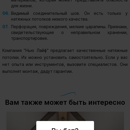
для жизни.
Видимый соединительный шов. Он есть только у
натяжных потолков низкого качества.
Перфорация, повреждения, мелкие царапины. Признаки,
свидетельствующие о неправильном хранении,
транспортировке.
Компания "Нью Лайф" предлагает качественные натяжные
потолки. Их можно установить самостоятельно. Если у вас
нет опыта или инструментов, вызовите специалистов. Они
выполнят монтаж, дадут гарантии.
Вам также может быть интересно