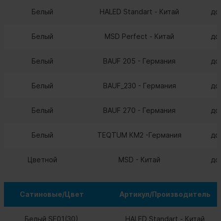
Белый
HALED Standart - Китай
до
Белый
MSD Perfect - Китай
до
Белый
BAUF 205 - Германия
до
Белый
BAUF_230 - Германия
до
Белый
BAUF 270 - Германия
до
Белый
TEQTUM КМ2 -Германия
до
Цветной
MSD - Китай
до
Сатиновые/Цвет
Артикул/Производитель
Белый SE01(30)
HALED Standart - Китай