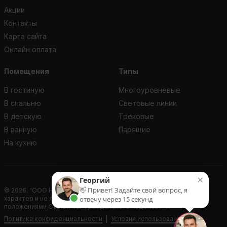
Акции
Контакты
Карта сайта
Онлайн оплата
Помещения
Типы
В гостиную
Многоуровневые
В спальню
Световые линии
В детскую
Трековые
В ванную
Парящие
На кухню
×
Георгий
👋 Привет! Задайте свой вопрос, я
© 2026. "ООО Нью Лайф". Данный сайт носит информационный
отвечу через 15 секунд
характер и не является публичной офертой, определяемой
положениями Статьи 437 Гражданского кодекса РФ.
Политика конфиденциальности
Условия использования